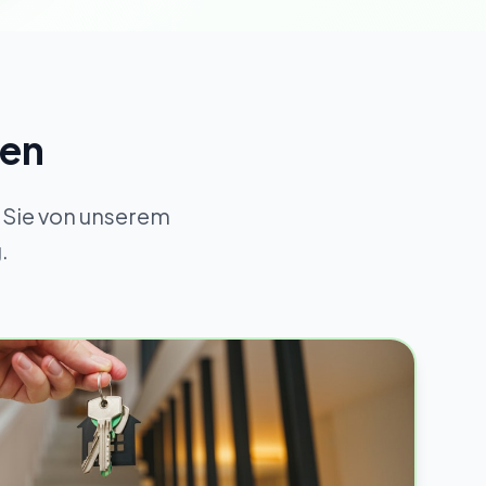
gen
 Sie von unserem
.