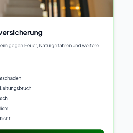
ersicherung
heim gegen Feuer, Naturgefahren und weitere
arschäden
Leitungsbruch
tsch
lism
licht