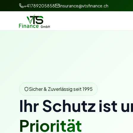
+41789205858
insurance@vtsfinance.ch
Sicher & Zuverlässig seit 1995
Ihr Schutz ist 
Priorität